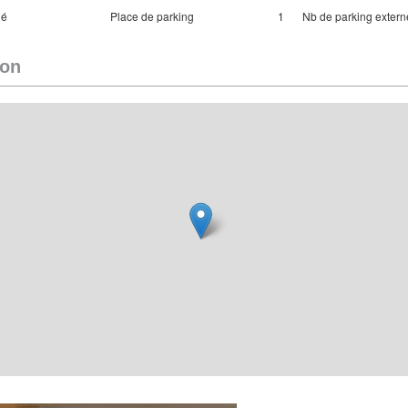
ué
Place de parking
1
Nb de parking extern
ion