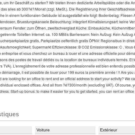
se, um Ihr Geschäft zu starten? Wir bieten Ihnen dedizierte Arbeitsplätze oder die 
das alles ab 300?é?/Monat (zzgl. MwSt.). Die Registrierung Ihrer Geschäftsadresse
he in einem funktionalen Gebäude ist ausgestattet wie folgt: Bodenbelag: Fliesen A
endosen, Bruestungskanaele Beleuchtung: integriert Klimatisierungsart: keine Vers
erverraum Fenster: zum Öffnen, zweifachverglast Küche: Einbauküche, Küchenmitbe
 getrennte Toiletten Internet: ca. 100 MBit/s Barrierearm: Nein Aufzug: Kein Aufz
ucherparkplaetze gratis, Parkplaetze oeffentlich gratis ÖPNV: Regionalbus In dire
nkaufsmoeglichkeit, Supermarkt Effizienzklasse: B CO2 Emissionsklasse: C . Vous ê
e entreprise et vous cherchez un bureau à louer et une adresse officielle pour démar
ns des postes de travail dédiés ou la location de bureaux individuels fermés. Et to
 TVA). L'enregistrement de votre adresse professionnelle est bien entendu possibl
tre démarrage, il est possible de louer pour 199 euros la première année ! !! Are you 
are looking for an office to rent and an official address to start your activity? We c
ndividual enclosed offices. And all from ?é?300/month (excluding VAT). Of course, y
ess. Start-up bonus: to make it easier for you to get started, you can rent an office f
stiques
Voiture
Extérieur