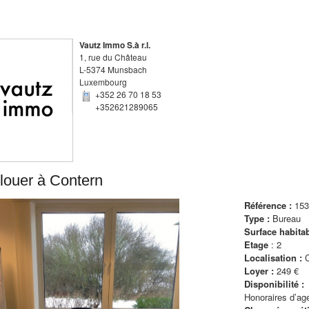
Vautz Immo S.à r.l.
1, rue du Château
L-5374 Munsbach
Luxembourg
+352 26 70 18 53
+352621289065
louer
à
Contern
Référence :
153
Type :
Bureau
Surface habita
Etage
:
2
Localisation :
Loyer :
249 €
Disponibilité :
Honoraires d’ag