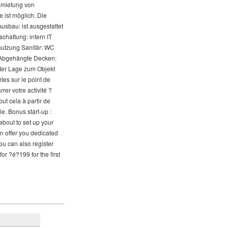
Anmietung von
 ist möglich. Die
usbau: ist ausgestattet
chattung: intern IT
nutzung Sanitär: WC
ug Abgehängte Decken:
kter Lage zum Objekt
tes sur le point de
rer votre activité ?
ut cela à partir de
e. Bonus start-up :
about to set up your
an offer you dedicated
ou can also register
or ?é?199 for the first