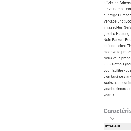
offiziellen Adres
Einzelbüros. Und 
günstige Bürofläc
Verkabelung: Bod
Infrastruktur: S
geteilte Nutzung,
Nein Parken: Bes
befinden sich: Ei
créer votre propr
Nous vous proposo
300?é?/mois (hors
pour faciliter vo
own business and 
workstations or i
your business addr
year! !!
Caractéri
Intérieur