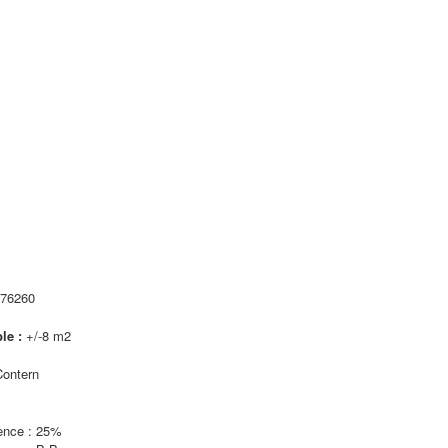
76260
ble :
+/-8 m2
Contern
ence :
25%