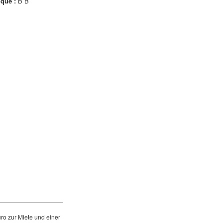
ique :
B B
o zur Miete und einer