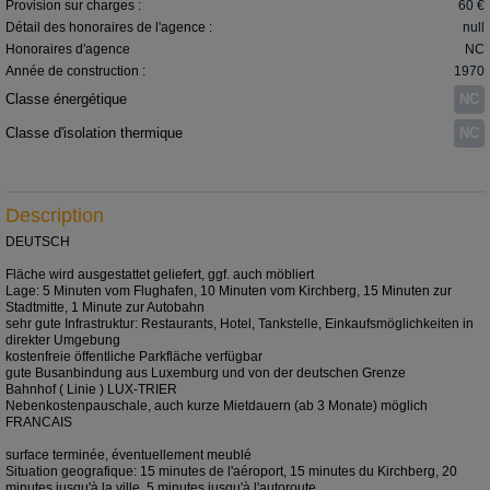
Provision sur charges :
60 €
Détail des honoraires de l'agence :
null
Honoraires d'agence
NC
Année de construction :
1970
Classe énergétique
NC
Classe d'isolation thermique
NC
Description
DEUTSCH
Fläche wird ausgestattet geliefert, ggf. auch möbliert
Lage: 5 Minuten vom Flughafen, 10 Minuten vom Kirchberg, 15 Minuten zur
Stadtmitte, 1 Minute zur Autobahn
sehr gute Infrastruktur: Restaurants, Hotel, Tankstelle, Einkaufsmöglichkeiten in
direkter Umgebung
kostenfreie öffentliche Parkfläche verfügbar
gute Busanbindung aus Luxemburg und von der deutschen Grenze
Bahnhof ( Linie ) LUX-TRIER
Nebenkostenpauschale, auch kurze Mietdauern (ab 3 Monate) möglich
FRANCAIS
surface terminée, éventuellement meublé
Situation geografique: 15 minutes de l'aéroport, 15 minutes du Kirchberg, 20
minutes jusqu'à la ville, 5 minutes jusqu'à l'autoroute