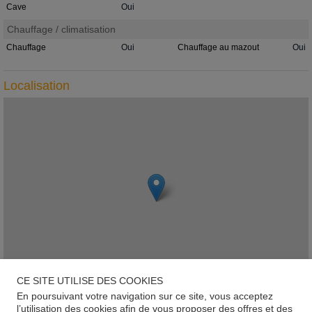
Cave
Oui
Chauffage / climatisation
Chauffage
Oui
Chauffage au mazout
Oui
Localisation
CE SITE UTILISE DES COOKIES
En poursuivant votre navigation sur ce site, vous acceptez
Leaflet
l’utilisation des cookies afin de vous proposer des offres et des