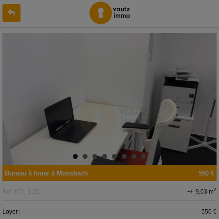
Bureau
à louer
à
Munsbach
550 €
2
+/- 9,03 m
Ref.
ICV_1.2b
Loyer :
550 €