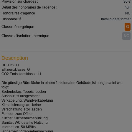
Provision sur charges :
30 €
Détail des honoraires de l'agence :
null
Honoraires d'agence
NC
Disponibilité :
Invalid date format
Classe énergétique
G
Classe d'isolation thermique
NC
Description
DEUTSCH
Effizienzklasse: G
CO2 Emissionsklasse: H
Die günstige Bürofläche in einem funktionalen Gebäude ist ausgestattet wie
folgt:
Bodenbelag: Teppichboden
Ausbau: ist ausgestattet
Verkabelung: Wandverkabelung
Klimatisierungsart: keine
Verschattung: Rolllaeden
Fenster: zum Öffnen
Küche: Küchenmitbenutzung
Sanitär: WC geteilte Nutzung
Internet: ca. 50 MBit/s
Sicherheit: Videoueberwachung