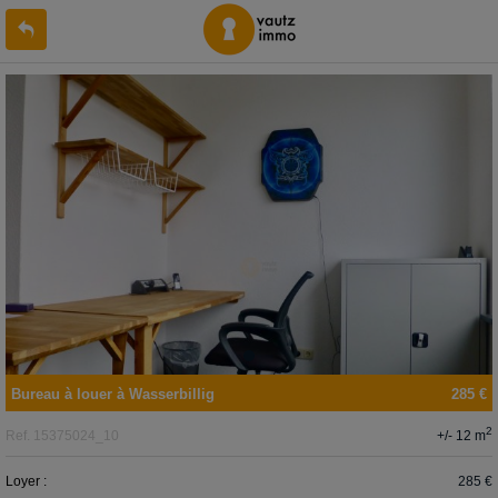
Bureau
à louer
à
Wasserbillig
285 €
2
+/- 12 m
Ref.
15375024_10
Loyer :
285 €