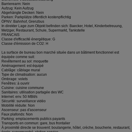
Barrierearm: Nein
Aufzug: Kein Aufzug
Abgehängte Decken: Nein
Parken: Parkplätze öffentlich kostenpflichtig
ÖPNV: Bahnhof, Grenzbus
In direkter Lage zum Objekt befinden sich: Baecker, Hotel, Kinderbetreuung,
Metzger, Restaurant, Schule, Supermarkt, Tankstelle
FRANCAIS
Classe d'efficacité énergétique: G
Classe d'émission de CO2: H
La surface de bureau bon marché située dans un bâtiment fonctionnel est
équipée comme suit:
Revêtement au sol: moquette
Aménagement: est équipé
Cablâge: câblage mural
Type de climatisation: aucun
Ombrage: volets
Fenêtres: à ouvrir
Cuisine: cuisine commune
Sanitaires: utilisation partagée des WC
Internet: env. 50 MBit/s
Sécurité: surveillance vidéo
Mobilité réduite: Non
Ascenseur: pas d'ascenseur
Faux plafonds: Non
Parking: emplacements publics payants
Transports en commun: gare, bus frontalier
À proximité directe se trouvent: boulangerie, hôtel, crèche, boucherie, restaurant,
école, supermarché, station-service