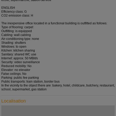
ENGLISH
Efficiency class: G
CO2 emission class: H
The inexpensive office located in a functional building is outfitted as follows:
Type of flooring: carpet
Outfitting: is equipped
Cabling: wall cabling
Air-conditioning type: none
Shading: shutters
Windows: to open
Kitchen: kitchen sharing
Sanitary: shared WC use
Internet: approx. 50 MBit/s
Security: video surveillance
Reduced mobility: No
Elevator: no elevator
False ceilings: No
Parking: public fee parking
Public transports: train station, border bus
In the vicinity to the object there are: bakery, hotel, childcare, butchery, restaurant,
school, supermarket, gas station
Localisation