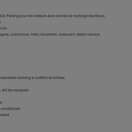
atuit, Parking pour les visiteurs avec bornes de recharge électrique,
s
ional
ngerie, commerces, hôtel, boucherie, restaurant, station-service
esentative building is outfitted as follows:
, will be equipped
ed
ir-conditioned
omated