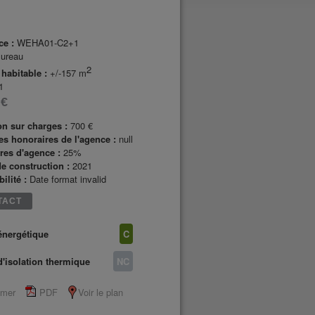
ce :
WEHA01-C2+1
ureau
2
 habitable :
+/-157 m
1
 €
on sur charges :
700 €
des honoraires de l'agence :
null
res d'agence :
25%
e construction :
2021
ilité :
Date format invalid
TACT
énergétique
C
d'isolation thermique
NC
imer
PDF
Voir le plan