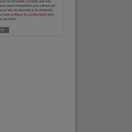
yant ce formulaire, j’accepte que mes
ions soient enregistrées puis utilisées par
gence afin de répondre à ma demande.
ez notre
politique de confidentialité
pour
e vos droits.