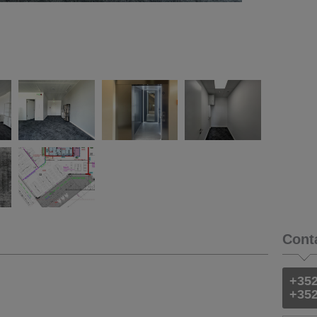
Cont
+352
+35