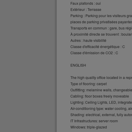
Faux plafonds : oui
Extérieur : Terrasse
Parking : Parking pour les visiteurs gr
places de parking privatisées payante
Transports en commun : gare, bus rég
À proximité directe se trouvent : boula
Autres : haute visibilité
Classe d'efficacité énergétique : C
Classe d'émission de CO2 : C
ENGLISH
The high quality office located in a repr
Type of flooring: carpet
Outfitting: melamine walls, changeable
Cabling: floor boxes freely moveable
Lighting: Ceiling Lights, LED, integrat
Air-conditioning type: water cooling, a
Shading: electrical, external, fully aut
IT Infrastructures: server room
Windows: triple-glazed