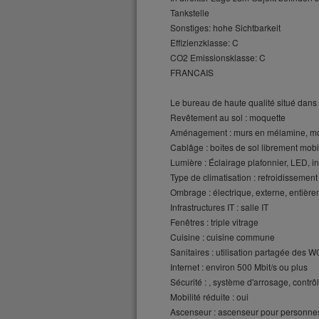
Tankstelle
Sonstiges: hohe Sichtbarkeit
Effizienzklasse: C
CO2 Emissionsklasse: C
FRANCAIS
Le bureau de haute qualité situé dans 
Revêtement au sol : moquette
Aménagement : murs en mélamine, mod
Cablâge : boîtes de sol librement mobi
Lumière : Éclairage plafonnier, LED, i
Type de climatisation : refroidissement 
Ombrage : électrique, externe, entièr
Infrastructures IT : salle IT
Fenêtres : triple vitrage
Cuisine : cuisine commune
Sanitaires : utilisation partagée des 
Internet : environ 500 Mbit/s ou plus
Sécurité : , système d'arrosage, contrô
Mobilité réduite : oui
Ascenseur : ascenseur pour personne