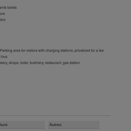
nts toilets
more
trol
Parking area for visitors with charging stations, privatized for a fee
l bus
bakery, shops, hotel, butchery, restaurant, gas station
iture
Autres