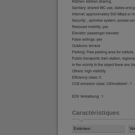
Kitchen: kitchen sharing
Sanitary: shared WC use, ladies and ge
Internet: approximately 500 Mbps or 
Security: , sprinkler system, access con
Reduced mobility: yes
Elevator: passenger elevator
False ceilings: yes
Outdoors: terrace
Parking: Free parking area for visitors, 
Public transports: train station, regiona
In the vicinity to the object there are: 
Others: high visibility
Efficiency class: C
CO2 emission class: CKlimatisiert : 1
EDV Verkablung : 1
Caractéristiques
Extérieur
Vo