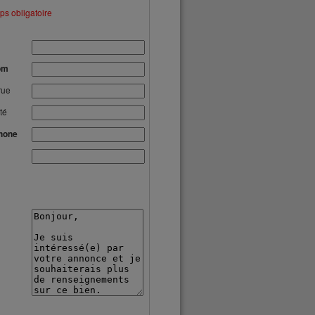
s obligatoire
om
rue
té
hone