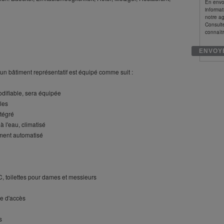
En envo
informat
notre a
Consult
connaîtr
un bâtiment représentatif est équipé comme suit :
ifiable, sera équipée
les
ntégré
à l'eau, climatisé
ement automatisé
WC, toilettes pour dames et messieurs
le d'accès
s