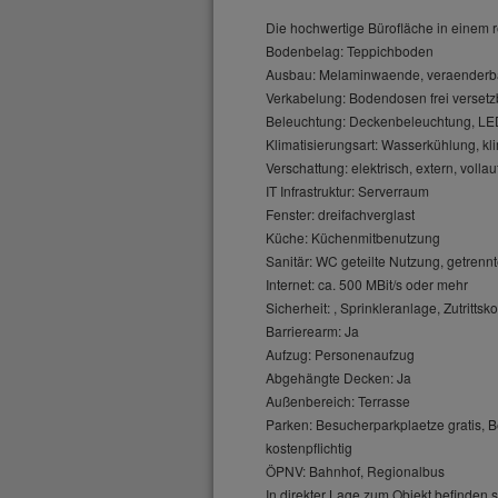
Die hochwertige Bürofläche in einem re
Bodenbelag: Teppichboden
Ausbau: Melaminwaende, veraenderbar
Verkabelung: Bodendosen frei versetz
Beleuchtung: Deckenbeleuchtung, LED,
Klimatisierungsart: Wasserkühlung, kli
Verschattung: elektrisch, extern, vollau
IT Infrastruktur: Serverraum
Fenster: dreifachverglast
Küche: Küchenmitbenutzung
Sanitär: WC geteilte Nutzung, getrennt
Internet: ca. 500 MBit/s oder mehr
Sicherheit: , Sprinkleranlage, Zutrittsko
Barrierearm: Ja
Aufzug: Personenaufzug
Abgehängte Decken: Ja
Außenbereich: Terrasse
Parken: Besucherparkplaetze gratis, Be
kostenpflichtig
ÖPNV: Bahnhof, Regionalbus
In direkter Lage zum Objekt befinden s