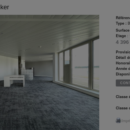
ker
Référen
Type :
B
Surface
Etage
:
4 396
Provisi
Détail 
Honorai
Année d
Disponib
CON
Classe 
Classe 
Impr