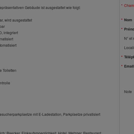
Champ
präsentativen Gebäude ist ausgestattet wie folgt:
Nom
, wird ausgestattet
bar
Prén
 integriert
N° et 
matisiert
tomatisiert
Locali
Télép
Email
e Toiletten
ntrolle
Note
sucherparkplaetze mit E-Ladestation, Parkplaetze privatisiert
ich: Baecker, Einkaufsmoeglichkeit, Hotel, Metzger, Restaurant,