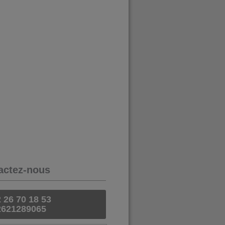
actez-nous
 26 70 18 53
2621289065