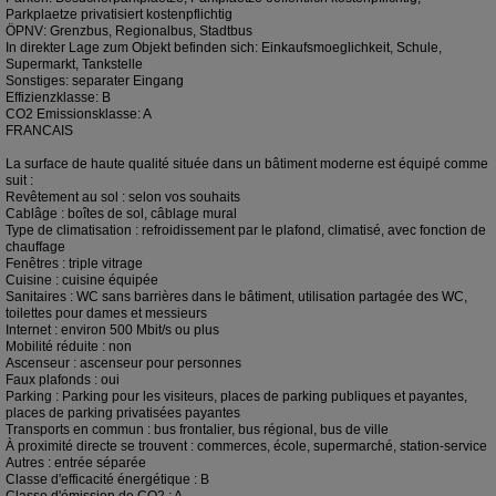
Parkplaetze privatisiert kostenpflichtig
ÖPNV: Grenzbus, Regionalbus, Stadtbus
In direkter Lage zum Objekt befinden sich: Einkaufsmoeglichkeit, Schule,
Supermarkt, Tankstelle
Sonstiges: separater Eingang
Effizienzklasse: B
CO2 Emissionsklasse: A
FRANCAIS
La surface de haute qualité située dans un bâtiment moderne est équipé comme
suit :
Revêtement au sol : selon vos souhaits
Cablâge : boîtes de sol, câblage mural
Type de climatisation : refroidissement par le plafond, climatisé, avec fonction de
chauffage
Fenêtres : triple vitrage
Cuisine : cuisine équipée
Sanitaires : WC sans barrières dans le bâtiment, utilisation partagée des WC,
toilettes pour dames et messieurs
Internet : environ 500 Mbit/s ou plus
Mobilité réduite : non
Ascenseur : ascenseur pour personnes
Faux plafonds : oui
Parking : Parking pour les visiteurs, places de parking publiques et payantes,
places de parking privatisées payantes
Transports en commun : bus frontalier, bus régional, bus de ville
À proximité directe se trouvent : commerces, école, supermarché, station-service
Autres : entrée séparée
Classe d'efficacité énergétique : B
Classe d'émission de CO2 : A