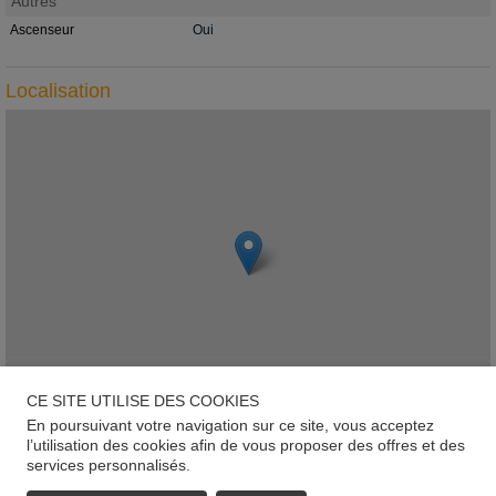
Autres
Ascenseur
Oui
Localisation
CE SITE UTILISE DES COOKIES
En poursuivant votre navigation sur ce site, vous acceptez
Leaflet
l’utilisation des cookies afin de vous proposer des offres et des
services personnalisés.
L-3372, Leudelange