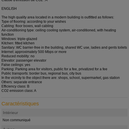
ENGLISH
The high quality area located in a modern building is outfitted as follows:
Type of flooring: according to your wishes
Cabling: floor boxes, wall cabling
Air-conditioning type: ceiling cooling system, air-conditioned, with heating
function
Windows: triple-glazed
Kitchen: fitted kitchen
Sanitary: WC barrier-free in the building, shared WC use, ladies and gents toilets
Internet: approximately 500 Mbps or more
Reduced mobility: no
Elevator: passenger elevator
False ceilings: yes
Parking: Parking area for visitors, public for a fee, privatized for a fee
Public transports: border bus, regional bus, city bus
In the vicinity to the object there are: shops, school, supermarket, gas station
Others: separate entrance
Efficiency class: B
CO2 emission class: A
Caractéristiques
Intérieur
Non communiqué