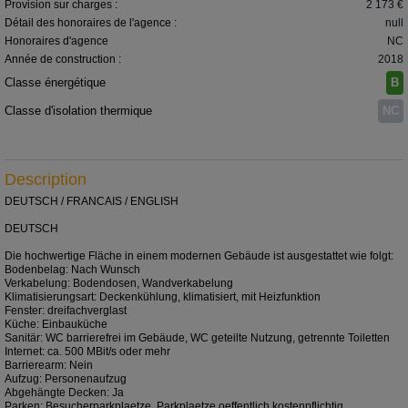
Provision sur charges :
2 173 €
Détail des honoraires de l'agence :
null
Honoraires d'agence
NC
Année de construction :
2018
Classe énergétique
B
Classe d'isolation thermique
NC
Description
DEUTSCH / FRANCAIS / ENGLISH
DEUTSCH
Die hochwertige Fläche in einem modernen Gebäude ist ausgestattet wie folgt:
Bodenbelag: Nach Wunsch
Verkabelung: Bodendosen, Wandverkabelung
Klimatisierungsart: Deckenkühlung, klimatisiert, mit Heizfunktion
Fenster: dreifachverglast
Küche: Einbauküche
Sanitär: WC barrierefrei im Gebäude, WC geteilte Nutzung, getrennte Toiletten
Internet: ca. 500 MBit/s oder mehr
Barrierearm: Nein
Aufzug: Personenaufzug
Abgehängte Decken: Ja
Parken: Besucherparkplaetze, Parkplaetze oeffentlich kostenpflichtig,