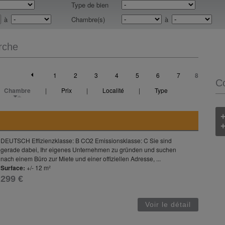
Type de bien
à
Chambre(s)
à
rche
1
2
3
4
5
6
7
8
C
Chambre
|
Prix
|
Localité
|
Type
+
DEUTSCH Effizienzklasse: B CO2 Emissionsklasse: C Sie sind
gerade dabei, Ihr eigenes Unternehmen zu gründen und suchen
nach einem Büro zur Miete und einer offiziellen Adresse, ...
Surface:
+/- 12 m²
299 €
Voir le détail