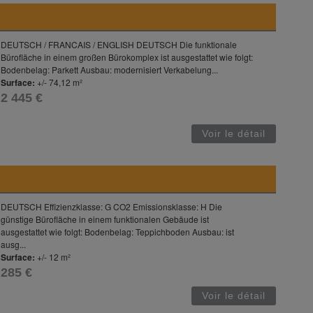
DEUTSCH / FRANCAIS / ENGLISH DEUTSCH Die funktionale
Bürofläche in einem großen Bürokomplex ist ausgestattet wie folgt:
Bodenbelag: Parkett Ausbau: modernisiert Verkabelung...
Surface:
+/- 74,12 m²
2 445 €
Voir le détail
DEUTSCH Effizienzklasse: G CO2 Emissionsklasse: H Die
günstige Bürofläche in einem funktionalen Gebäude ist
ausgestattet wie folgt: Bodenbelag: Teppichboden Ausbau: ist
ausg...
Surface:
+/- 12 m²
285 €
Voir le détail