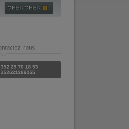
ontactez-nous
352 26 70 18 53
+352621289065