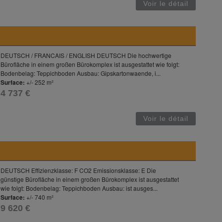
Voir le détail
DEUTSCH / FRANCAIS / ENGLISH DEUTSCH Die hochwertige
Bürofläche in einem großen Bürokomplex ist ausgestattet wie folgt:
Bodenbelag: Teppichboden Ausbau: Gipskartonwaende, i...
Surface:
+/- 252 m²
4 737 €
Voir le détail
DEUTSCH Effizienzklasse: F CO2 Emissionsklasse: E Die
günstige Bürofläche in einem großen Bürokomplex ist ausgestattet
wie folgt: Bodenbelag: Teppichboden Ausbau: ist ausges...
Surface:
+/- 740 m²
9 620 €