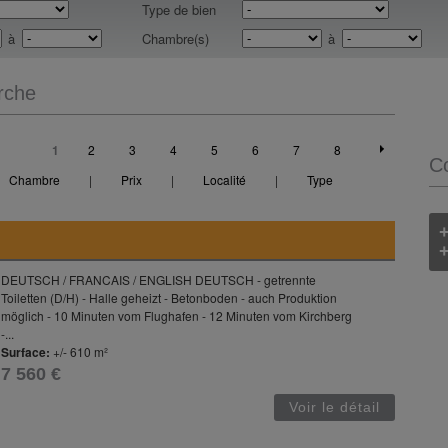
Type de bien
à
Chambre(s)
à
rche
1
2
3
4
5
6
7
8
C
Chambre
|
Prix
|
Localité
|
Type
+
DEUTSCH / FRANCAIS / ENGLISH DEUTSCH - getrennte
Toiletten (D/H) - Halle geheizt - Betonboden - auch Produktion
möglich - 10 Minuten vom Flughafen - 12 Minuten vom Kirchberg
-...
Surface:
+/- 610 m²
7 560 €
Voir le détail