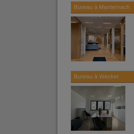
Bureau à
Manternach
Bureau à
Wecker