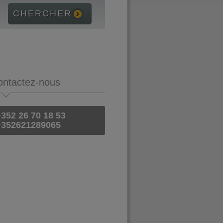
ontactez-nous
352 26 70 18 53
+352621289065