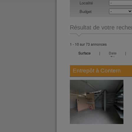
Localité
Budget
Résultat de votre reche
1 - 10 sur 73 annonces
Surface
|
Date
|
Entrepôt à
Contern