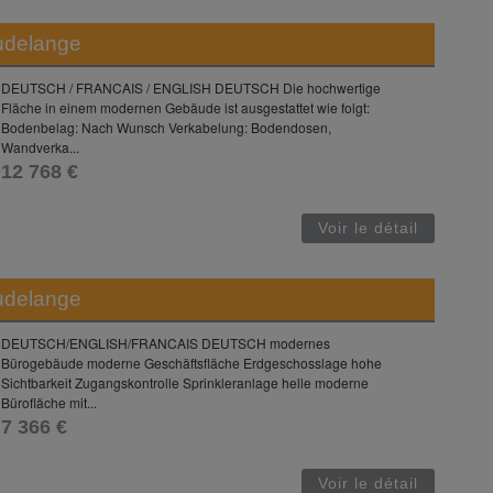
udelange
DEUTSCH / FRANCAIS / ENGLISH DEUTSCH Die hochwertige
Fläche in einem modernen Gebäude ist ausgestattet wie folgt:
Bodenbelag: Nach Wunsch Verkabelung: Bodendosen,
Wandverka...
12 768 €
Voir le détail
udelange
DEUTSCH/ENGLISH/FRANCAIS DEUTSCH modernes
Bürogebäude moderne Geschäftsfläche Erdgeschosslage hohe
Sichtbarkeit Zugangskontrolle Sprinkleranlage helle moderne
Bürofläche mit...
7 366 €
Voir le détail