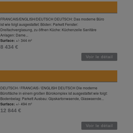
FRANCAIS/ENGLISH/DEUTSCH DEUTSCH: Das moderne Büro
ist wie folgt ausgestattet: Böden: Parkett Fenster:
Dreifachverglasung, zu öffnen Küche: Küchenzeile Sanitäre
Anlagen: Dame...
Surface:
+/- 344 m²
8 434 €
Voir le détail
DEUTSCH / FRANCAIS / ENGLISH DEUTSCH Die moderne
Bürofläche in einem großen Bürokomplex ist ausgestattet wie folgt:
Bodenbelag: Parkett Ausbau: Gipskartonwaende, Glaswaende...
Surface:
+/- 494 m²
12 844 €
Voir le détail