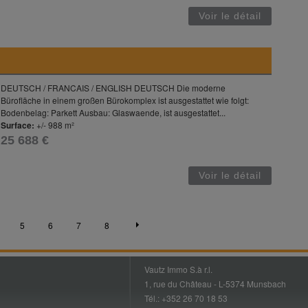
Voir le détail
DEUTSCH / FRANCAIS / ENGLISH DEUTSCH Die moderne
Bürofläche in einem großen Bürokomplex ist ausgestattet wie folgt:
Bodenbelag: Parkett Ausbau: Glaswaende, ist ausgestattet...
Surface:
+/- 988 m²
25 688 €
Voir le détail
5
6
7
8
Vautz Immo S.à r.l.
1, rue du Château - L-5374 Munsbach
Tél.: +352 26 70 18 53