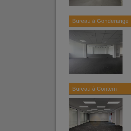
Bureau à
Gonderange
Bureau à
Contern