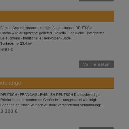
Büro in Geschäftshaus in ruhiger Seitenstrasse. DEUTSCH -
Fläche wird ausgestattet geliefert - Toilette - Teeküche - integrierter
Beleuchtung - traditionelle Heizkörper - Bode...
Surface:
+/- 23,4 m²
590 €
Voir le détail
udelange
DEUTSCH / FRANCAIS / ENGLISH DEUTSCH Die hochwertige
Fläche in einem modernen Gebäude ist ausgestattet wie folgt:
Bodenbelag: Nach Wunsch Ausbau: veraenderbar Verkabelung: ...
3 320 €