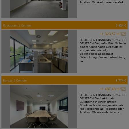
Ausbau: Gipskartonwaende Verk...
Restaurant
à
Contern
5 824 €
+/- 323,57 m²
DEUTSCH / FRANCAIS / ENGLISH
DEUTSCH Die große Bürofläche in
einem funktionalen Gebäude ist
ausgestattet wie folgt:
Bodenbelag: Epoxidharz
Beleuchtung: Deckenbeleuchtung,
i...
Bureau
à
Contern
8 774 €
+/- 487,48 m²
DEUTSCH / FRANCAIS / ENGLISH
DEUTSCH Die funktionale
Bürofläche in einem großen
Bürokomplex ist ausgestattet wie
folgt: Bodenbelag: Teppichboden
Ausbau: Glaswaende, ist aus...