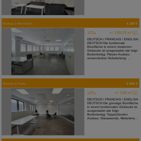
Bureau
à
Munsbach
4 184 €
1
+/- 199,25 m²
DEUTSCH / FRANCAIS / ENGLISH
DEUTSCH Die funktionale
Bürofläche in einem modernen
Gebäude ist ausgestattet wie folgt:
Bodenbelag: Fliesen Ausbau:
veraenderbar Verkabelung: ...
Bureau
à
Foetz
2 960 €
1
+/- 148 m²
DEUTSCH / FRANCAIS / ENGLISH
DEUTSCH Die günstige Bürofläche
in einem funktionalen Gebäude ist
ausgestattet wie folgt:
Bodenbelag: Teppichboden
Ausbau: Glaswaende, Melaminw...