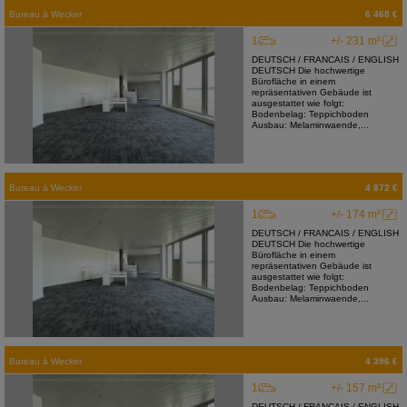
Bureau
à
Wecker
6 468 €
1
+/- 231 m²
DEUTSCH / FRANCAIS / ENGLISH
DEUTSCH Die hochwertige
Bürofläche in einem
repräsentativen Gebäude ist
ausgestattet wie folgt:
Bodenbelag: Teppichboden
Ausbau: Melaminwaende,...
Bureau
à
Wecker
4 872 €
1
+/- 174 m²
DEUTSCH / FRANCAIS / ENGLISH
DEUTSCH Die hochwertige
Bürofläche in einem
repräsentativen Gebäude ist
ausgestattet wie folgt:
Bodenbelag: Teppichboden
Ausbau: Melaminwaende,...
Bureau
à
Wecker
4 396 €
1
+/- 157 m²
DEUTSCH / FRANCAIS / ENGLISH