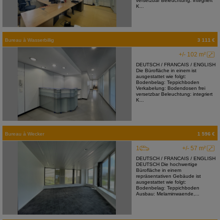
versetzbar Beleuchtung: integriert
K...
Bureau
à
Wasserbillig
3 111 €
+/- 102 m²
DEUTSCH / FRANCAIS / ENGLISH
Die Bürofläche in einem ist
ausgestattet wie folgt:
Bodenbelag: Teppichboden
Verkabelung: Bodendosen frei
versetzbar Beleuchtung: integriert
K...
Bureau
à
Wecker
1 596 €
1
+/- 57 m²
DEUTSCH / FRANCAIS / ENGLISH
DEUTSCH Die hochwertige
Bürofläche in einem
repräsentativen Gebäude ist
ausgestattet wie folgt:
Bodenbelag: Teppichboden
Ausbau: Melaminwaende,...