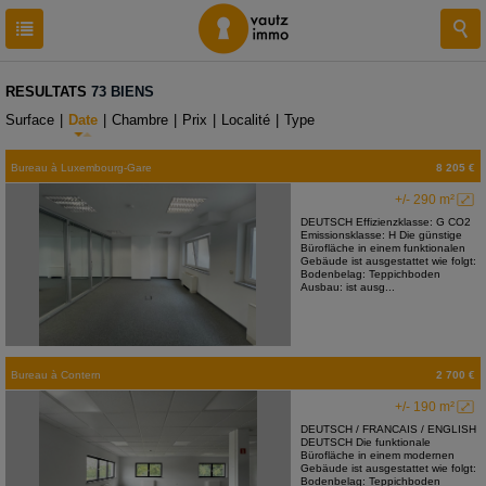
RESULTATS
73 BIENS
Surface
|
Date
|
Chambre
|
Prix
|
Localité
|
Type
Bureau
à
Luxembourg-Gare
8 205 €
+/- 290 m²
DEUTSCH Effizienzklasse: G CO2
Emissionsklasse: H Die günstige
Bürofläche in einem funktionalen
Gebäude ist ausgestattet wie folgt:
Bodenbelag: Teppichboden
Ausbau: ist ausg...
Bureau
à
Contern
2 700 €
+/- 190 m²
DEUTSCH / FRANCAIS / ENGLISH
DEUTSCH Die funktionale
Bürofläche in einem modernen
Gebäude ist ausgestattet wie folgt:
Bodenbelag: Teppichboden