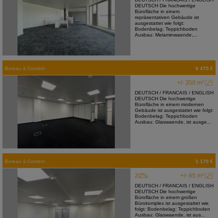
DEUTSCH Die hochwertige
Bürofläche in einem
repräsentativen Gebäude ist
ausgestattet wie folgt:
Bodenbelag: Teppichboden
Ausbau: Melaminwaende,...
Bureau
à
Contern
6 475 €
+/- 350 m²
DEUTSCH / FRANCAIS / ENGLISH
DEUTSCH Die hochwertige
Bürofläche in einem modernen
Gebäude ist ausgestattet wie folgt:
Bodenbelag: Teppichboden
Ausbau: Glaswaende, ist ausge...
Bureau
à
Contern
1 170 €
2
+/- 65 m²
DEUTSCH / FRANCAIS / ENGLISH
DEUTSCH Die hochwertige
Bürofläche in einem großen
Bürokomplex ist ausgestattet wie
folgt: Bodenbelag: Teppichboden
Ausbau: Glaswaende, ist aus...