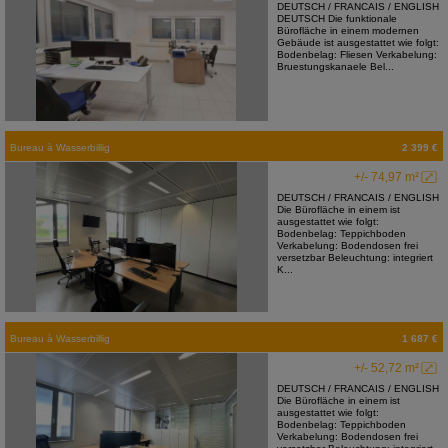
DEUTSCH / FRANCAIS / ENGLISH
DEUTSCH Die funktionale
Bürofläche in einem modernen
Gebäude ist ausgestattet wie folgt:
Bodenbelag: Fliesen Verkabelung:
Bruestungskanaele Bel...
Bureau
à
Wasserbillig
2 399 €
+/- 74,97 m²
DEUTSCH / FRANCAIS / ENGLISH
Die Bürofläche in einem ist
ausgestattet wie folgt:
Bodenbelag: Teppichboden
Verkabelung: Bodendosen frei
versetzbar Beleuchtung: integriert
K...
Bureau
à
Wasserbillig
1 687 €
+/- 52,72 m²
DEUTSCH / FRANCAIS / ENGLISH
Die Bürofläche in einem ist
ausgestattet wie folgt:
Bodenbelag: Teppichboden
Verkabelung: Bodendosen frei