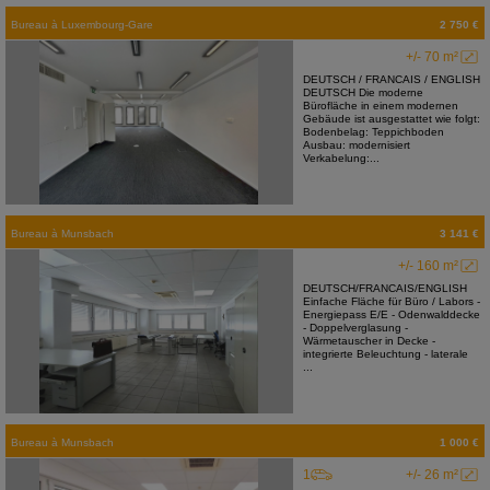
Bureau
à
Luxembourg-Gare
2 750 €
+/- 70 m²
DEUTSCH / FRANCAIS / ENGLISH
DEUTSCH Die moderne
Bürofläche in einem modernen
Gebäude ist ausgestattet wie folgt:
Bodenbelag: Teppichboden
Ausbau: modernisiert
Verkabelung:...
Bureau
à
Munsbach
3 141 €
+/- 160 m²
DEUTSCH/FRANCAIS/ENGLISH
Einfache Fläche für Büro / Labors -
Energiepass E/E - Odenwalddecke
- Doppelverglasung -
Wärmetauscher in Decke -
integrierte Beleuchtung - laterale
...
Bureau
à
Munsbach
1 000 €
1
+/- 26 m²