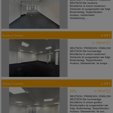
DEUTSCH Die moderne
Bürofläche in einem modernen
Gebäude ist ausgestattet wie folgt:
Bodenbelag: Teppichboden
Ausbau: modernisiert
Verkabelung:...
Bureau
à
Contern
6 475 €
+/- 350 m²
DEUTSCH / FRANCAIS / ENGLISH
DEUTSCH Die hochwertige
Bürofläche in einem modernen
Gebäude ist ausgestattet wie folgt:
Bodenbelag: Teppichboden
Ausbau: Glaswaende, ist ausge...
Bureau
à
Contern
1 170 €
2
+/- 65 m²
DEUTSCH / FRANCAIS / ENGLISH
DEUTSCH Die hochwertige
Bürofläche in einem großen
Bürokomplex ist ausgestattet wie
folgt: Bodenbelag: Teppichboden
Ausbau: Glaswaende, ist aus...