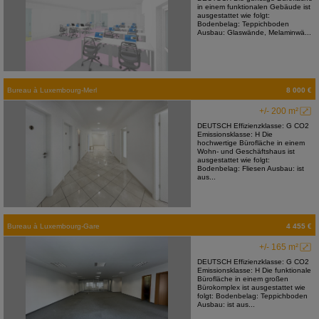
in einem funktionalen Gebäude ist
ausgestattet wie folgt:
Bodenbelag: Teppichboden
Ausbau: Glaswände, Melaminwä...
Bureau
à
Luxembourg-Merl
8 000 €
+/- 200 m²
DEUTSCH Effizienzklasse: G CO2
Emissionsklasse: H Die
hochwertige Bürofläche in einem
Wohn- und Geschäftshaus ist
ausgestattet wie folgt:
Bodenbelag: Fliesen Ausbau: ist
aus...
Bureau
à
Luxembourg-Gare
4 455 €
+/- 165 m²
DEUTSCH Effizienzklasse: G CO2
Emissionsklasse: H Die funktionale
Bürofläche in einem großen
Bürokomplex ist ausgestattet wie
folgt: Bodenbelag: Teppichboden
Ausbau: ist aus...