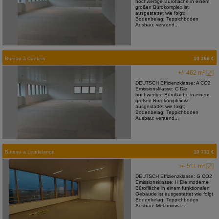
hochwertige Bürofläche in einem
großen Bürokomplex ist
ausgestattet wie folgt:
Bodenbelag: Teppichboden
Ausbau: veraend...
Bureau
à
Contern
10 396 €
+/- 462 m²
DEUTSCH Effizienzklasse: A CO2
Emissionsklasse: C Die
hochwertige Bürofläche in einem
großen Bürokomplex ist
ausgestattet wie folgt:
Bodenbelag: Teppichboden
Ausbau: veraend...
Bureau
à
Leudelange
10 731 €
+/- 511 m²
DEUTSCH Effizienzklasse: G CO2
Emissionsklasse: H Die moderne
Bürofläche in einem funktionalen
Gebäude ist ausgestattet wie folgt:
Bodenbelag: Teppichboden
Ausbau: Melaminwa...