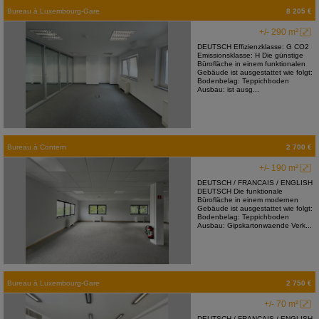
Bureau
à
Luxembourg-Gare
8 205 €
+/- 290 m²
DEUTSCH Effizienzklasse: G CO2
Emissionsklasse: H Die günstige
Bürofläche in einem funktionalen
Gebäude ist ausgestattet wie folgt:
Bodenbelag: Teppichboden
Ausbau: ist ausg...
Bureau
à
Contern
2 700 €
+/- 190 m²
DEUTSCH / FRANCAIS / ENGLISH
DEUTSCH Die funktionale
Bürofläche in einem modernen
Gebäude ist ausgestattet wie folgt:
Bodenbelag: Teppichboden
Ausbau: Gipskartonwaende Verk...
Bureau
à
Luxembourg-Gare
2 750 €
+/- 70 m²
DEUTSCH / FRANCAIS / ENGLISH