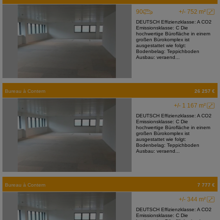
90
+/- 752 m²
DEUTSCH Effizienzklasse: A CO2
Emissionsklasse: C Die
hochwertige Bürofläche in einem
großen Bürokomplex ist
ausgestattet wie folgt:
Bodenbelag: Teppichboden
Ausbau: veraend...
Bureau
à
Contern
26 257 €
+/- 1 167 m²
DEUTSCH Effizienzklasse: A CO2
Emissionsklasse: C Die
hochwertige Bürofläche in einem
großen Bürokomplex ist
ausgestattet wie folgt:
Bodenbelag: Teppichboden
Ausbau: veraend...
Bureau
à
Contern
7 777 €
+/- 344 m²
DEUTSCH Effizienzklasse: A CO2
Emissionsklasse: C Die