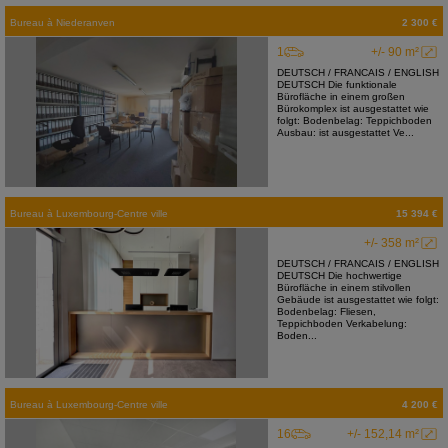
Bureau
à
Niederanven
2 300 €
1
+/- 90 m²
DEUTSCH / FRANCAIS / ENGLISH
DEUTSCH Die funktionale
Bürofläche in einem großen
Bürokomplex ist ausgestattet wie
folgt: Bodenbelag: Teppichboden
Ausbau: ist ausgestattet Ve...
Bureau
à
Luxembourg-Centre ville
15 394 €
+/- 358 m²
DEUTSCH / FRANCAIS / ENGLISH
DEUTSCH Die hochwertige
Bürofläche in einem stilvollen
Gebäude ist ausgestattet wie folgt:
Bodenbelag: Fliesen,
Teppichboden Verkabelung:
Boden...
Bureau
à
Luxembourg-Centre ville
4 200 €
16
+/- 152,14 m²