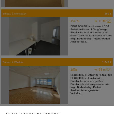
Bureau
à
Munsbach
350 €
15
+/- 10 m²
DEUTSCH Effizienzklasse: I CO2
Emissionsklasse: I Die günstige
Bürofläche in einem Wohn- und
Geschäftshaus ist ausgestattet wie
folgt: Bodenbelag: Teppichboden
Ausbau: ist a...
Bureau
à
Wecker
1 749 €
1
+/- 53 m²
DEUTSCH / FRANCAIS / ENGLISH
DEUTSCH Die funktionale
Bürofläche in einem großen
Bürokomplex ist ausgestattet wie
folgt: Bodenbelag: Parkett
Ausbau: ist ausgestattet
Verkabe...
Entrepôt
à
Contern
7 560 €