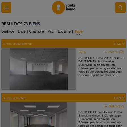
RESULTATS
73 BIENS
Surface
|
Date
|
Chambre
|
Prix
|
Localité
|
Type
Bureau
à
Gonderange
4 737 €
2
+/- 252 m²
DEUTSCH / FRANCAIS / ENGLISH
DEUTSCH Die hochwertige
Bürofläche in einem großen
Bürokomplex ist ausgestattet wie
folgt: Bodenbelag: Teppichboden
Ausbau: Gipskartonwaende, i...
Bureau
à
Contern
9 620 €
+/- 740 m²
DEUTSCH Effizienzklasse: F CO2
Emissionsklasse: E Die günstige
Bürofläche in einem großen
Bürokomplex ist ausgestattet wie
folgt: Bodenbelag: Teppichboden