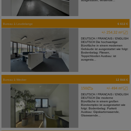
ausgestattet, veraende...
Bureau
à
Leudelange
6 612 €
+/- 254,32 m²
DEUTSCH / FRANCAIS / ENGLISH
DEUTSCH Die hochwertige
Bürofläche in einem modernen
Gebäude ist ausgestattet wie folgt:
Bodenbelag: Fliesen,
Teppichboden Ausbau: ist
ausgesta...
Bureau
à
Wecker
12 844 €
150
+/- 494 m²
DEUTSCH / FRANCAIS / ENGLISH
DEUTSCH Die moderne
Bürofläche in einem großen
Bürokomplex ist ausgestattet wie
folgt: Bodenbelag: Parkett
Ausbau: Gipskartonwaende,
Glaswaende...