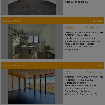
Ausbau: ist ausges...
Bureau
à
Wecker
25 688 €
150
+/- 988 m²
DEUTSCH / FRANCAIS / ENGLISH
DEUTSCH Die moderne
Bürofläche in einem großen
Bürokomplex ist ausgestattet wie
folgt: Bodenbelag: Parkett
Ausbau: Glaswaende, ist
ausgestattet...
Bureau
à
Wormeldange
7 926 €
1
+/- 329 m²
DEUTSCH / FRANCAIS / ENGLISH
DEUTSCH Die hochwertige
Bürofläche in einem
repräsentativen Gebäude ist
ausgestattet wie folgt:
Bodenbelag: Linoleum
Verkabelung: Bodendosen Fe...