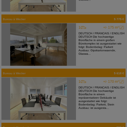
Bureau
à
Wecker
5 775 €
1
+/- 175 m²
DEUTSCH / FRANCAIS / ENGLISH
DEUTSCH Die hochwertige
Bürofläche in einem großen
Bürokomplex ist ausgestattet wie
folgt: Bodenbelag: Parkett
Ausbau: Gipskartonwaende,
Glaswa...
Bureau
à
Wecker
5 610 €
1
+/- 170 m²
DEUTSCH / FRANCAIS / ENGLISH
DEUTSCH Die hochwertige
Bürofläche in einem
repräsentativen Gebäude ist
ausgestattet wie folgt:
Bodenbelag: Parkett, Stein
Ausbau: ist ausgesta...