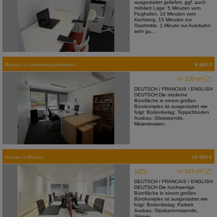
ausgestattet geliefert, ggf. auch
möbliert Lage: 5 Minuten vom
Flughafen, 10 Minuten vom
Kirchberg, 15 Minuten zur
Stadtmitte, 1 Minute zur Autobahn
sehr gu...
Bureau
à
Luxembourg-Hollerich
8 960 €
+/- 320 m²
DEUTSCH / FRANCAIS / ENGLISH
DEUTSCH Die moderne
Bürofläche in einem großen
Bürokomplex ist ausgestattet wie
folgt: Bodenbelag: Teppichboden
Ausbau: Glaswaende,
Melaminwaen...
Bureau
à
Wecker
10 350 €
1
+/- 345 m²
DEUTSCH / FRANCAIS / ENGLISH
DEUTSCH Die hochwertige
Bürofläche in einem großen
Bürokomplex ist ausgestattet wie
folgt: Bodenbelag: Parkett
Ausbau: Gipskartonwaende,
Glaswa...