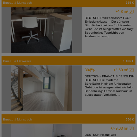
Bureau
à
Munsbach
295 €
+/- 8 m²
DEUTSCH Effizienzklasse: I CO2
Emissionsklasse: I Die günstige
Bürofläche in einem funktionalen
Gebäude ist ausgestattet wie folgt:
Bodenbelag: Teppichboden
Ausbau: ist ausg...
Bureau
à
Flaxweiler
1 495 €
30
+/- 60 m²
DEUTSCH / FRANCAIS / ENGLISH
DEUTSCH Die moderne
Bürofläche in einem funktionalen
Gebäude ist ausgestattet wie folgt:
Bodenbelag: Laminat Ausbau: ist
ausgestattet Verkabelu...
Bureau
à
Munsbach
550 €
+/- 9,03 m²
DEUTSCH Fläche wird