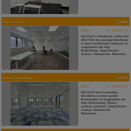
Bureau
à
Foetz
2 960 €
1
+/- 148 m²
DEUTSCH / FRANCAIS / ENGLISH
DEUTSCH Die günstige Bürofläche
in einem funktionalen Gebäude ist
ausgestattet wie folgt:
Bodenbelag: Teppichboden
Ausbau: Glaswaende, Melaminw...
Bureau
à
Leudelange
12 374 €
3
+/- 538 m²
DEUTSCH Die hochwertige
Bürofläche in einem großen
Bürokomplex ist ausgestattet wie
folgt: Bodenbelag: Fliesen,
Laminat, Linoleum, Teppichboden
Ausbau: Glaswaende,
Melaminwa...