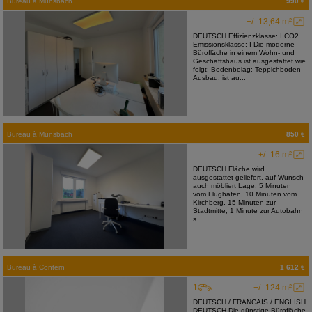
Bureau
à
Munsbach
990 €
+/- 13,64 m²
DEUTSCH Effizienzklasse: I CO2
Emissionsklasse: I Die moderne
Bürofläche in einem Wohn- und
Geschäftshaus ist ausgestattet wie
folgt: Bodenbelag: Teppichboden
Ausbau: ist au...
Bureau
à
Munsbach
850 €
+/- 16 m²
DEUTSCH Fläche wird
ausgestattet geliefert, auf Wunsch
auch möbliert Lage: 5 Minuten
vom Flughafen, 10 Minuten vom
Kirchberg, 15 Minuten zur
Stadtmitte, 1 Minute zur Autobahn
s...
Bureau
à
Contern
1 612 €
1
+/- 124 m²
DEUTSCH / FRANCAIS / ENGLISH
DEUTSCH Die günstige Bürofläche