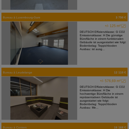
Bureau
à
Luxembourg-Gare
3 750 €
+/- 125 m²
DEUTSCH Effizienzklasse: G CO2
Emissionsklasse: H Die günstige
Bürofläche in einem funktionalen
Gebäude ist ausgestattet wie folgt:
Bodenbelag: Teppichboden
Ausbau: ist ausg...
Bureau
à
Leudelange
12 110 €
+/- 576,69 m²
DEUTSCH Effizienzklasse: G CO2
Emissionsklasse: H Die
hochwertige Bürofläche in einem
repräsentativen Gebäude ist
ausgestattet wie folgt:
Bodenbelag: Teppichboden
Ausbau: Me...
Bureau
à
Contern
16 168 €